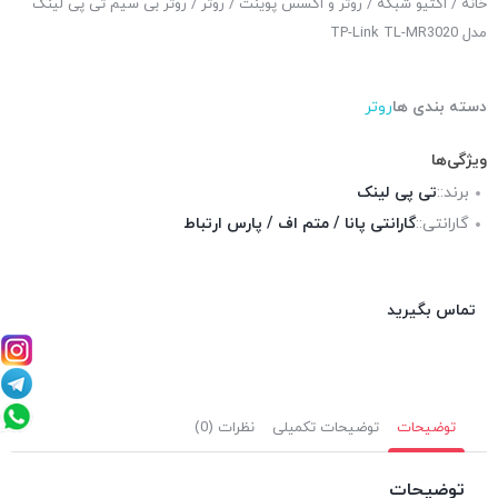
خانه
/
اکتیو شبکه
/
روتر و اکسس پوینت
/
روتر
/ روتر بی سیم تی پی لینک
مدل TP-Link TL-MR3020
دسته بندی ها
روتر
ویژگی‌ها
برند::
تی پی لینک
گارانتی::
گارانتی پانا / متم اف / پارس ارتباط
تماس بگیرید
توضیحات
توضیحات تکمیلی
نظرات (0)
توضیحات