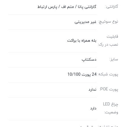
گارانتی:
گارانتی پانا / متم اف / پارس ارتباط
نوع سوئیچ:
غیر مدیریتی
قابلیت
بله همراه با براکت
نصب در رک:
سایز:
دسکتاپ
پورت شبکه:
24 پورت 10/100
پورت POE:
ندارد
چراغ LED
دارد
وضعیت: