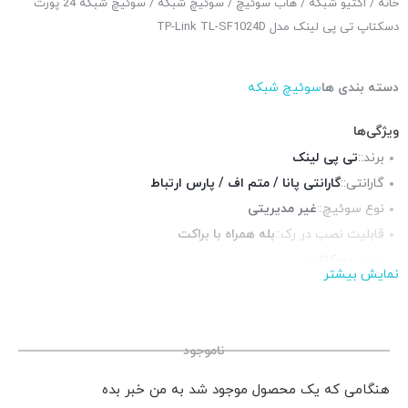
خانه
/
اکتیو شبکه
/
هاب سوئیچ
/
سوئیچ شبکه
/ سوئیچ شبکه 24 پورت
دسکتاپ تی پی لینک مدل TP-Link TL-SF1024D
دسته بندی ها
سوئیچ شبکه
ویژگی‌ها
برند::
تی پی لینک
گارانتی::
گارانتی پانا / متم اف / پارس ارتباط
نوع سوئیچ::
غیر مدیریتی
قابلیت نصب در رک::
بله همراه با براکت
سایز::
دسکتاپ
نمایش بیشتر
پورت شبکه::
24 پورت 10/100
پورت POE::
ندارد
چراغ LED وضعیت::
دارد
ناموجود
هنگامی که یک محصول موجود شد به من خبر بده