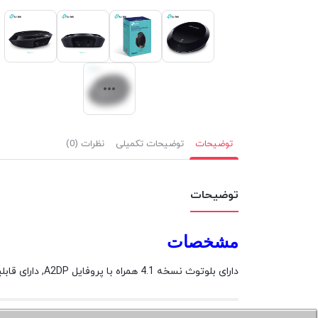
توضیحات
توضیحات تکمیلی
نظرات (0)
توضیحات
مشخصات
دارای بلوتوث نسخه 4.1 همراه با پروفایل A2DP, دارای قابلیت NFC, اتصال به اسپیکر به وسیله جک 3.5 میلی‌متری و کابل RCA, قابلیت بی‌سیم تا برد 20 متر