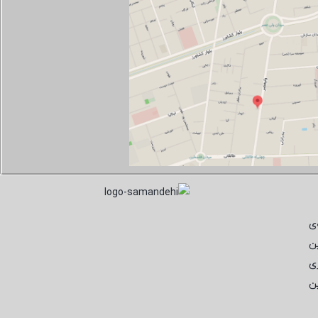
ی
ن
ی
ن