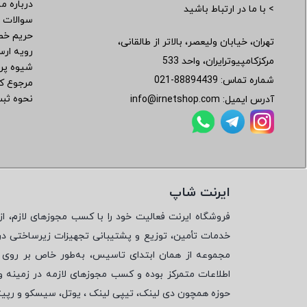
درباره ما
> با ما در ارتباط باشید
سوالات 
حریم خ
تهران، خیابان ولیعصر، بالاتر از طالقانی،
رویه ار
مرکزکامپیوترایران، واحد 533
شیوه پر
شماره تماس:
021-88894439
مرجوع کر
نحوه ثب
آدرس ایمیل:
info@irnetshop.com
ایرنت شاپ
فروشگاه ایرنت فعالیت خود را با کسب مجوزهای لازم، از 
خدمات تأمین، توزیع و پشتیبانی تجهیزات زیرساختی در
مجموعه از همان ابتدای تاسیس، به‌طور خاص بر روی تأ
اطلاعات متمرکز بوده و کسب مجوزهای لازمه در زمینه 
حوزه همچون دی لینک، تیپی لینک ، یوتل، سیسکو و رپی