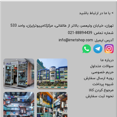
> با ما در ارتباط باشید
تهران، خیابان ولیعصر، بالاتر از طالقانی، مرکزکامپیوترایران، واحد 533
شماره تماس:
021-88894439
آدرس ایمیل:
info@irnetshop.com
درباره ما
سوالات متداول
حریم خصوصی
رویه ارسال سفارش
شیوه پرداخت
مرجوع کردن کالا
نحوه ثبت سفارش