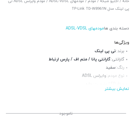
خانه
/
اکتیو شبکه
/
مودم
/
مودمهای ADSL-VDSL
/ مودم وایرلس ADSL تی
پی لینک مدل TP-Link TD-W8961N
دسته بندی ها
مودمهای ADSL-VDSL
ویژگی‌ها
برند::
تی پی لینک
گارانتی::
گارانتی پانا / متم اف / پارس ارتباط
رنگ::
سفید
نوع مودم::
وایرلس ADSL
چراغ LED وضعیت::
دارد
نمایش بیشتر
پورت RJ-11 تلفنی::
1 عدد
آنتن::
2 عدد آنتن 5 دسیبل
سرعت WiFi وای فای::
300Mbps
ناموجود