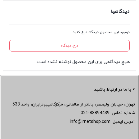
دیدگاهها
درمورد این محصول دیدگاه درج کنید.
درج دیدگاه
هیچ دیدگاهی برای این محصول نوشته نشده است.
> با ما در ارتباط باشید
تهران، خیابان ولیعصر، بالاتر از طالقانی، مرکزکامپیوترایران، واحد 533
شماره تماس:
021-88894439
آدرس ایمیل:
info@irnetshop.com