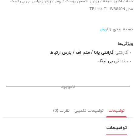
خانه
/
اکتیو شبکه
/
روتر و اکسس پوینت
/
روتر
/ روتر وایرلس تی پی لینک
مدل TP-Link TL-WR840N
دسته بندی ها
روتر
ویژگی‌ها
گارانتی::
گارانتی پانا / متم اف / پارس ارتباط
برند::
تی پی لینک
ناموجود
توضیحات
توضیحات تکمیلی
نظرات (0)
توضیحات