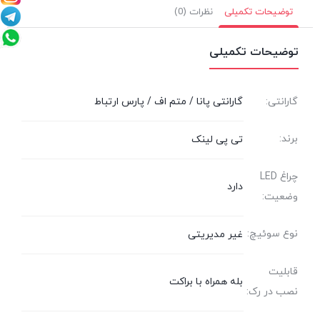
توضیحات تکمیلی
نظرات (0)
توضیحات تکمیلی
گارانتی:
گارانتی پانا / متم اف / پارس ارتباط
برند:
تی پی لینک
چراغ LED
دارد
وضعیت:
نوع سوئیچ:
غیر مدیریتی
قابلیت
بله همراه با براکت
نصب در رک: