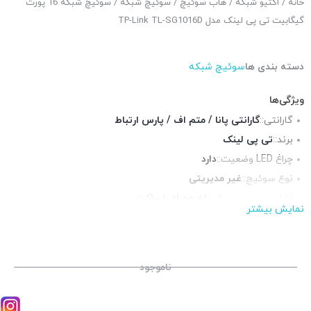
خانه
/
اکتیو شبکه
/
هاب سوئیچ
/
سوئیچ شبکه
/ سوئیچ شبکه 16 پورت
گیگابیت تی پی لینک مدل TP-Link TL-SG1016D
دسته بندی ها
سوئیچ شبکه
ویژگی‌ها
گارانتی::
گارانتی پانا / متم اف / پارس ارتباط
برند::
تی پی لینک
چراغ LED وضعیت::
دارد
نوع سوئیچ::
غیر مدیریتی
قابلیت نصب در رک::
بله همراه با براکت
نمایش بیشتر
سایز::
دسکتاپ
پورت شبکه::
16 پورت گیگابیت
پورت POE::
ندارد
ناموجود