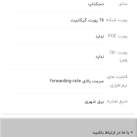
سایز:
دسکتاپ
پورت شبکه:
16 پورت گیگابیت
پورت POE:
ندارد
پورت Up-
ندارد
Link:
قابلبت های
سرعت بالای forwarding-rate
نرم افزاری:
منبع تغذیه:
برق شهری
> با ما در ارتباط باشید