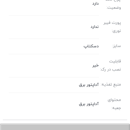
دارد
وضعیت:
پورت فیبر
ندارد
نوری:
سایز:
دسکتاپ
قابلیت
خیر
نصب در رک:
منبع تغذیه:
آداپتور برق
محتوای
آداپتور برق
جعبه: