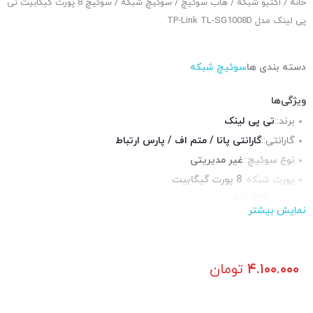
خانه
/
اکتیو شبکه
/
هاب سوئیچ
/
سوئیچ شبکه
/ سوئیچ 8 پورت گیگابیت تی
پی لینک مدل TP-Link TL-SG1008D
دسته بندی ها
سوئیچ شبکه
ویژگی‌ها
برند::
تی پی لینک
گارانتی::
گارانتی پانا / متم اف / پارس ارتباط
نوع سوئیچ::
غیر مدیریتی
پورت شبکه::
8 پورت گیگابیت
پورت POE::
ندارد
نمایش بیشتر
چراغ LED وضعیت::
دارد
پورت فیبر نوری::
ندارد
سایز::
دسکتاپ
۴.۱۰۰.۰۰۰
تومان