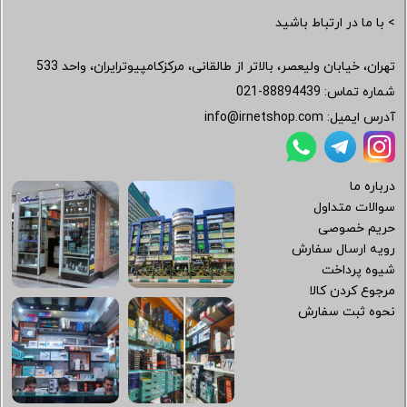
> با ما در ارتباط باشید
تهران، خیابان ولیعصر، بالاتر از طالقانی، مرکزکامپیوترایران، واحد 533
شماره تماس:
021-88894439
آدرس ایمیل:
info@irnetshop.com
درباره ما
سوالات متداول
حریم خصوصی
رویه ارسال سفارش
شیوه پرداخت
مرجوع کردن کالا
نحوه ثبت سفارش