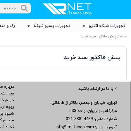
تجهیزات شبکه اکتیو
تجهیزات پسیو شبکه
رک و متع
خانه
/ پیش فاکتور سبد خرید
پیش فاکتور سبد خرید
درباره ما
> با ما در ارتباط باشید
سوالات 
حریم خ
تهران، خیابان ولیعصر، بالاتر از طالقانی،
رویه ار
مرکزکامپیوترایران، واحد 533
شیوه پر
شماره تماس:
021-88894439
مرجوع کر
نحوه ثب
آدرس ایمیل:
info@irnetshop.com