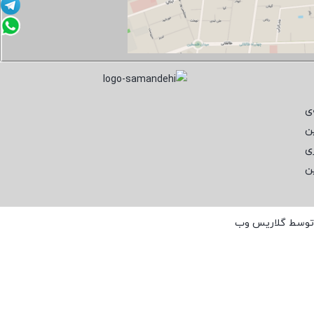
ی
ن
ی
ن
 توسط
گلاریس وب