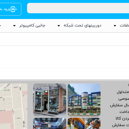
ورود ب
لقات
دوربینهای تحت شبکه
جانبی کامپیوتر
ج
متداول
صوصی
سال سفارش
داخت
دن کالا
ت سفارش