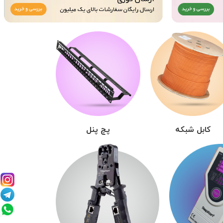
کابل شبکه
پچ پنل