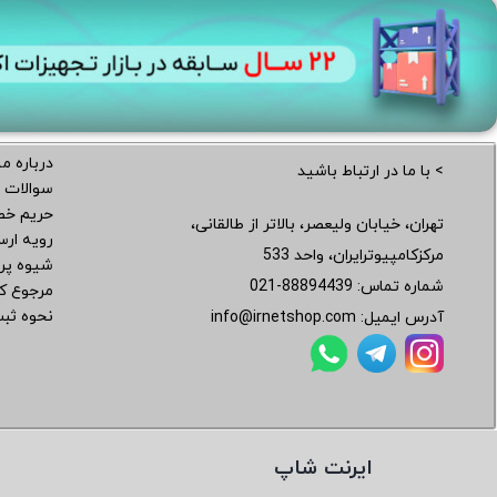
درباره ما
> با ما در ارتباط باشید
سوالات 
حریم خ
تهران، خیابان ولیعصر، بالاتر از طالقانی،
رویه ار
مرکزکامپیوترایران، واحد 533
شیوه پر
شماره تماس:
021-88894439
مرجوع کر
نحوه ثب
آدرس ایمیل:
info@irnetshop.com
ایرنت شاپ