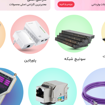
ت
سوئیچ شبکه
پاورلاین