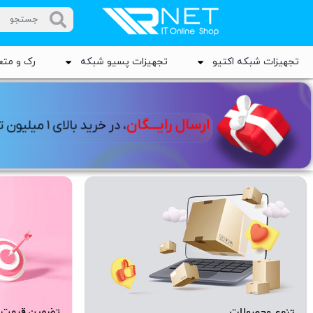
تجهیزات شبکه اکتیو
تجهیزات پسیو شبکه
رک و متع