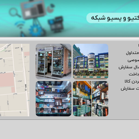
متداول
صوصی
سال سفارش
داخت
دن کالا
ت سفارش