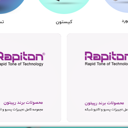
رد
کیستون
تس