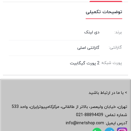
توضیحات تکمیلی
برند:
دی لینک
گارانتی:
گارانتی اصلی
پورت شبکه:
2 پورت گیگابیت
> با ما در ارتباط باشید
تهران، خیابان ولیعصر، بالاتر از طالقانی، مرکزکامپیوترایران، واحد 533
شماره تماس:
021-88894439
آدرس ایمیل:
info@irnetshop.com