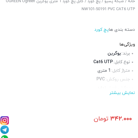
خانه
/
شبکه پسیو
/
پچ کورد
/ کابل پچ کورد 1 متری یوگرین UGREEN Ugreen
NW101-50191 PVC CAT6 UTP
دسته بندی ها
پچ کورد
ویژگی‌ها
برند::
یوگرین
نوع کابل::
Cat6 UTP
متراژ کابل::
1 متری
جنس روکش::
PVC
روکش فویل::
ندارد
نمایش بیشتر
روکش شیلد::
ندارد
محیط قابل استفاده::
فضای داخلی
۳۴۲.۰۰۰
تومان