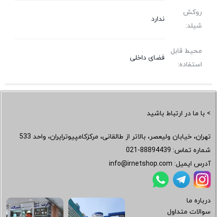
روکش
ندارد
شیلد:
محیط قابل
فضای داخلی
استفاده:
> با ما در ارتباط باشید
تهران، خیابان ولیعصر، بالاتر از طالقانی، مرکزکامپیوترایران، واحد 533
شماره تماس:
021-88894439
آدرس ایمیل:
info@irnetshop.com
درباره ما
سوالات متداول