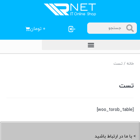
۰
تومان
خانه
/ تست
تست
[woo_torob_table]
> با ما در ارتباط باشید