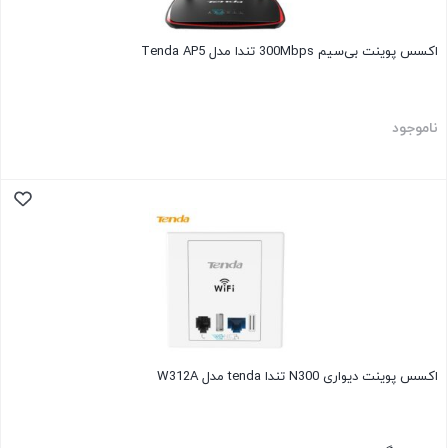
اکسس پوینت بی‌سیم 300Mbps تندا مدل Tenda AP5
ناموجود
اکسس پوینت دیواری N300 تندا tenda مدل W312A