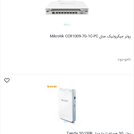
روتر میکروتیک مدل Mikrotik CCR1009-7G-1C-PC
ناموجود
روتر 3G همراه تندا مدل Tenda 3G150B