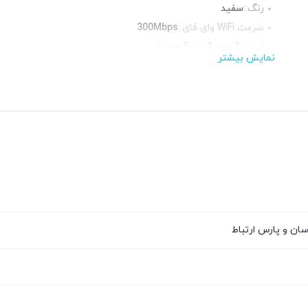
رنگ::
سفید
سرعت WiFi وای فای::
300Mbps
آنتن::
3 عدد آنتن 5 دسیبل
نمایش بیشتر
استانداردها::
IEEE 802.11n, 802.11g, 802.11b
فرکانس::
پورت شبکه::
1 پورت WAN 10/100, 3 پورت 10/100
سان و پارس ارتباط