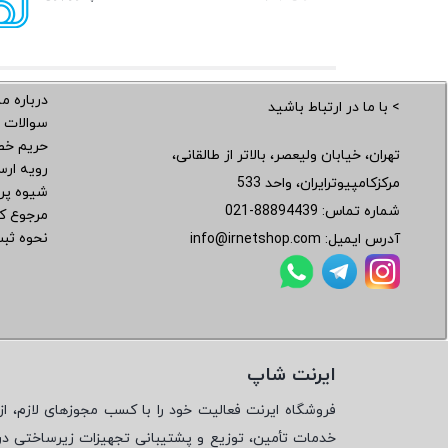
درباره ما
> با ما در ارتباط باشید
سوالات 
حریم خ
تهران، خیابان ولیعصر، بالاتر از طالقانی،
رویه ار
مرکزکامپیوترایران، واحد 533
شیوه پر
شماره تماس:
021-88894439
مرجوع کر
نحوه ثب
آدرس ایمیل:
info@irnetshop.com
ایرنت شاپ
فروشگاه ایرنت فعالیت خود را با کسب مجوزهای لازم، از 
خدمات تأمین، توزیع و پشتیبانی تجهیزات زیرساختی در