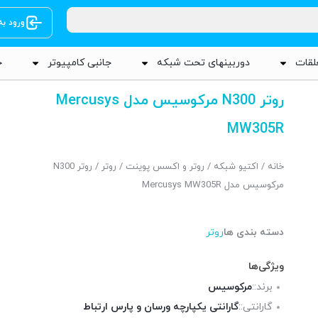
ورود ب
لقات
دوربینهای تحت شبکه
جانبی کامپیوتر
ج
روتر N300 مرکوسیس مدل Mercusys
MW305R
خانه
/
اکتیو شبکه
/
روتر و اکسس پوینت
/
روتر
/ روتر N300
مرکوسیس مدل Mercusys MW305R
دسته بندی ها
روتر
ویژگی‌ها
برند::
مرکوسیس
گارانتی::
گارانتی یکپارچه ورسان و پارس ارتباط