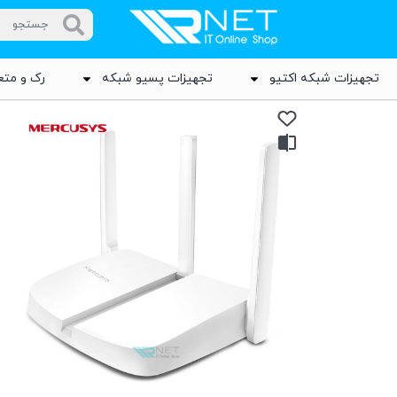
تجهیزات شبکه اکتیو
تجهیزات پسیو شبکه
رک و متع