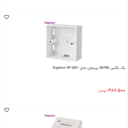
بک باکس 86*86 رپیتون مدل Rapiton RP-BB1
۳۸۶.۵۰۰
تومان