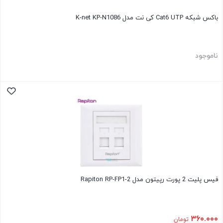
باکس شبکه Cat6 UTP کی نت مدل K-net KP-N1086
ناموجود
فیس پلیت 2 پورت رپیتون مدل Rapiton RP-FP1-2
۳۶۰.۰۰۰
تومان