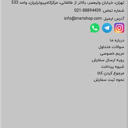
تهران، خیابان ولیعصر، بالاتر از طالقانی، مرکزکامپیوترایران، واحد 533
شماره تماس:
021-88894439
آدرس ایمیل:
info@irnetshop.com
درباره ما
سوالات متداول
حریم خصوصی
رویه ارسال سفارش
شیوه پرداخت
مرجوع کردن کالا
نحوه ثبت سفارش