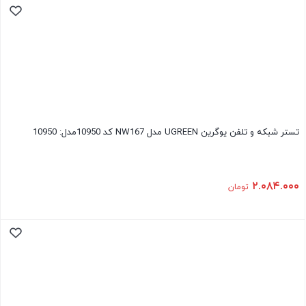
تستر شبکه و تلفن یوگرین UGREEN مدل NW167 کد 10950مدل: 10950
۲.۰۸۴.۰۰۰
تومان