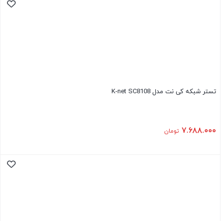
تستر شبکه کی نت مدل K-net SC8108
۷.۶۸۸.۰۰۰
تومان