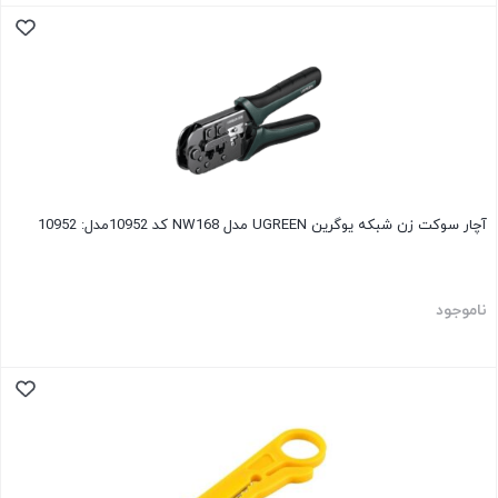
آچار سوکت زن شبکه یوگرین UGREEN مدل NW168 کد 10952مدل: 10952
ناموجود