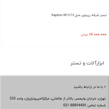
تستر شبکه رپیتون مدل Rapiton RP-CT5
۱۷.۰۰۰.۰۰۰
تومان
ابزارآلات و تستر
> با ما در ارتباط باشید
تهران، خیابان ولیعصر، بالاتر از طالقانی، مرکزکامپیوترایران، واحد 533
شماره تماس:
021-88894439