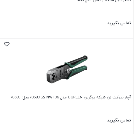
تستر کابل شبکه و تلفن مدل 468
تماس بگیرید
آچار سوکت زن شبکه یوگرین UGREEN مدل NW136 کد 70683مدل: 70683
تماس بگیرید