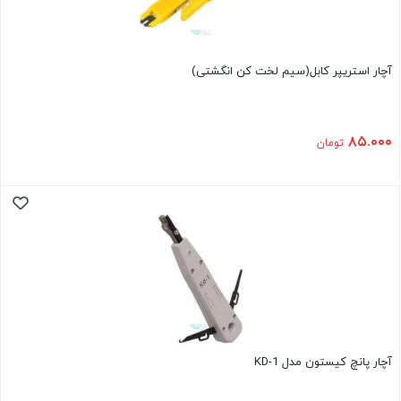
آچار استریپر کابل(سیم لخت کن انگشتی)
۸۵.۰۰۰
تومان
آچار پانچ کیستون مدل KD-1