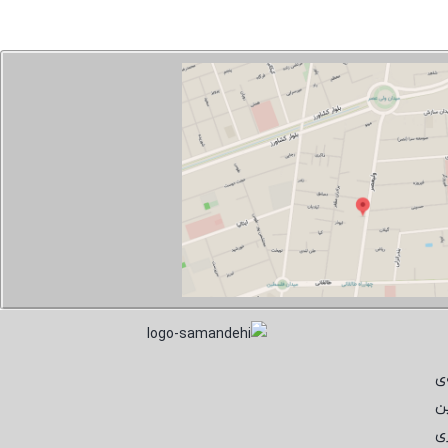
ی
ن
ی