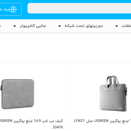
ورود ب
لقات
دوربینهای تحت شبکه
جانبی کامپیوتر
ج
کیف لپ تاپ 14.9 اینچ یوگرین UGREEN مدل LP437-
20476