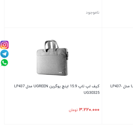
ناموجود
کیف لپ تاپ 15.9 اینچ یوگرین UGREEN مدل LP437-
کیف لپ تاپ 15.9 اینچ یوگرین UGREEN مدل LP437
UG30325
۳.۲۲۰.۰۰۰
تومان