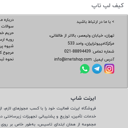
کیف لپ تاپ
درباره ما
> با ما در ارتباط باشید
سوالات 
حریم خ
تهران، خیابان ولیعصر، بالاتر از طالقانی،
رویه ار
مرکزکامپیوترایران، واحد 533
شیوه پر
شماره تماس:
021-88894439
مرجوع کر
نحوه ثب
آدرس ایمیل:
info@irnetshop.com
ایرنت شاپ
فروشگاه ایرنت فعالیت خود را با کسب مجوزهای لازم، از 
خدمات تأمین، توزیع و پشتیبانی تجهیزات زیرساختی در
مجموعه از همان ابتدای تاسیس، به‌طور خاص بر روی تأ