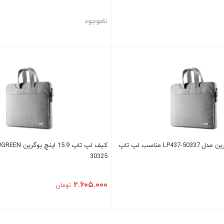
ناموجود
کیف لپ تاپ یوگرین مدل 50337-LP437 مناسب لپ تاپ
30325
۲.۶۰۵.۰۰۰
تومان