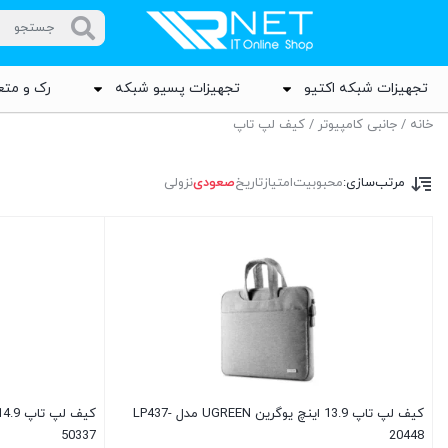
تجهیزات شبکه اکتیو
تجهیزات پسیو شبکه
رک و متع
خانه
/
جانبی کامپیوتر
/ کیف لپ تاپ
مرتب‌سازی:
محبوبیت
امتیاز
تاریخ
صعودی
نزولی
کیف لپ تاپ 13.9 اینچ یوگرین UGREEN مدل LP437-
50337
20448