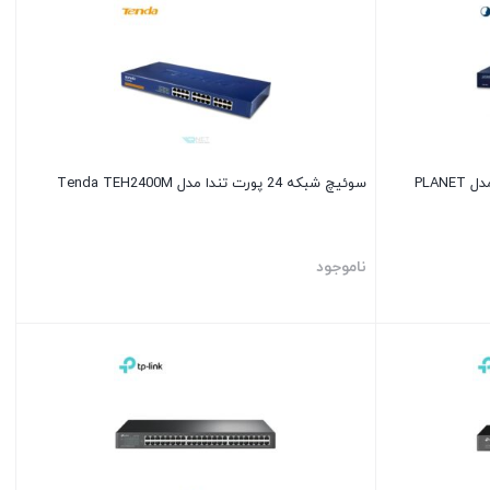
سوئیچ شبکه 16 پورت گیگابیت پلانت مدل PLANET
سوئیچ شبکه 24 پورت تندا مدل Tenda TEH2400M
ناموجود