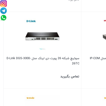
سوئیچ 24 پورت شبکه POE آی پی کام مدل IP-COM
سوئیچ شبکه 26 پورت دی لینک مدل D-Link DGS-3000-
26TC
تماس بگیرید