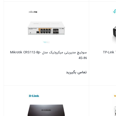
 شبکه تی پی لینک مدل TP-Link TL-
سوئیچ مدیریتی میکروتیک مدل Mikrotik CRS112-8p-
4S-IN
تماس بگیرید