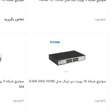
سوئیچ شبکه 5 پورت تندا مدل Tenda TEF1005D
سوئیچ شبکه 16 پورت پلانت مدل Planet FNSW-1601
ناموجود
تماس بگیرید
سوئیچ شبکه 16 پورت دی لینک مدل D-link DGS-1016D
504
ناموجود
ناموجود