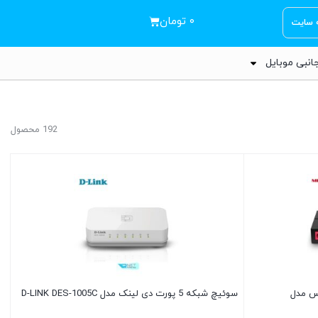
۰
تومان
ه سایت
انبی موبایل
192 محصول
وسیس مدل
سوئیچ شبکه 5 پورت دی لینک مدل D-LINK DES-1005C