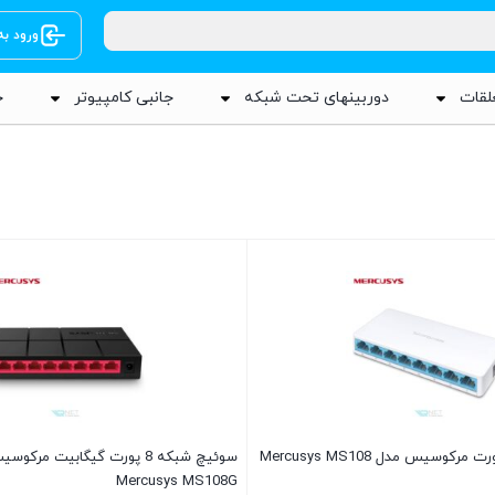
ورود ب
لقات
دوربینهای تحت شبکه
جانبی کامپیوتر
ج
سوئیچ شبکه 8 پورت گیگابیت مرک
Mercusys MS108G