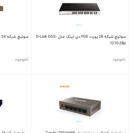
سوئیچ شبکه 28 پورت POE دی لینک مدل D-Link DGS-
سوئیچ شبکه 24 پورت تندا مدل Tenda TEF1024D
1210-28p
ناموجود
ناموجود