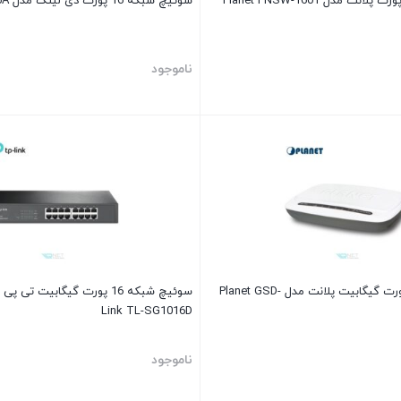
سوئیچ شبکه 16 پورت دی لینک مدل D-Link DES-1016A
ناموجود
سوئیچ شبکه 5 پورت گیگابیت پلانت مدل Planet GSD-
Link TL-SG1016D
ناموجود