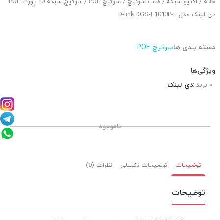
خانه
/
اکتیو شبکه
/
هاب سوئیچ
/
سوئیچ POE
/ سوئیچ شبکه 10 پورت POE
دی لینک مدل D-link DGS-F1010P-E
دسته بندی ها
سوئیچ POE
ویژگی‌ها
برند::
دی لینک
ناموجود
توضیحات
توضیحات تکمیلی
نظرات (0)
توضیحات