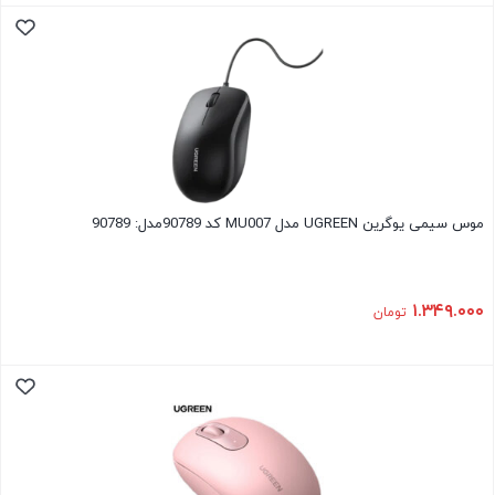
موس سیمی یوگرین UGREEN مدل MU007 کد 90789مدل: 90789
۱.۳۴۹.۰۰۰
تومان