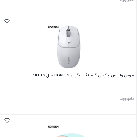
ماوس وایرلس و کابلی گیمینگ یوگرین UGREEN مدل MU103
ناموجود