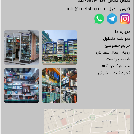
شماره تماس:
021-88894439
آدرس ایمیل:
info@irnetshop.com
درباره ما
سوالات متداول
حریم خصوصی
رویه ارسال سفارش
شیوه پرداخت
مرجوع کردن کالا
نحوه ثبت سفارش