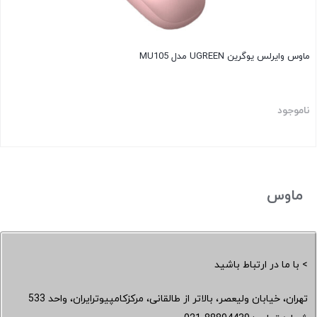
ماوس وایرلس یوگرین UGREEN مدل MU105
ناموجود
ماوس
> با ما در ارتباط باشید
تهران، خیابان ولیعصر، بالاتر از طالقانی، مرکزکامپیوترایران، واحد 533