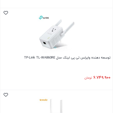
توسعه دهنده وایرلس تی پی لینک مدل TP-Link TL-WA860RE
۶.۷۴۹.۹۰۰
تومان