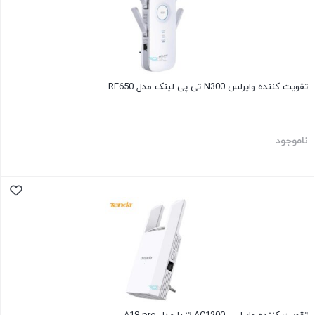
تقویت کننده وایرلس N300 تی پی لینک مدل RE650
ناموجود