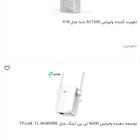
تقویت کننده وایرلس AC1200 تندا مدل A18
ناموجود
توسعه دهنده وایرلس N300 تی پی لینک مدل TP-Link TL-WA855RE