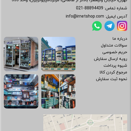
تهران، خیابان ولیعصر، بالاتر از طالقانی، مرکزکامپیوترایران، واحد 533
شماره تماس:
021-88894439
آدرس ایمیل:
info@irnetshop.com
درباره ما
سوالات متداول
حریم خصوصی
رویه ارسال سفارش
شیوه پرداخت
مرجوع کردن کالا
نحوه ثبت سفارش