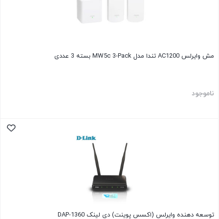
مش وایرلس AC1200 تندا مدل MW5c 3-Pack بسته 3 عددی
ناموجود
توسعه دهنده وایرلس (اکسس پوینت) دی لینک DAP-1360