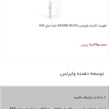
تقویت کننده وایرلس AX3000 Wi-Fi6 تندا مدل A33
۱۰.۳۹۰.۰۰۰
تومان
توسعه دهنده وایرلس
> با ما در ارتباط باشید