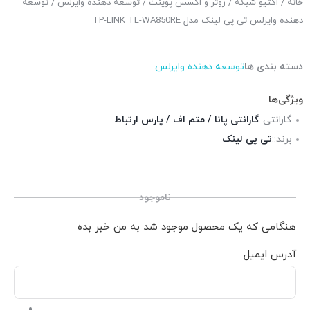
خانه
/
اکتیو شبکه
/
روتر و اکسس پوینت
/
توسعه دهنده وایرلس
/ توسعه
دهنده وایرلس تی پی لینک مدل TP-LINK TL-WA850RE
دسته بندی ها
توسعه دهنده وایرلس
ویژگی‌ها
گارانتی::
گارانتی پانا / متم اف / پارس ارتباط
برند::
تی پی لینک
ناموجود
هنگامی که یک محصول موجود شد به من خبر بده
آدرس ایمیل