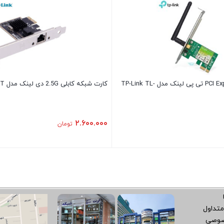
کارت شبکه PCI Express تی پی لینک مدل TP-Link TL-
کارت شبکه کابلی 2.5G دی لینک مدل D-Link DGE-562T
۲.۶۰۰.۰۰۰
تومان
متداول
صوصی