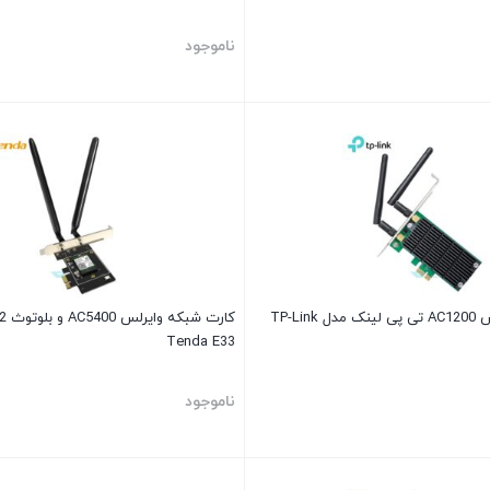
ناموجود
کارت شبکه وایرلس AC1200 تی پی لینک مدل TP-Link
Tenda E33
ناموجود