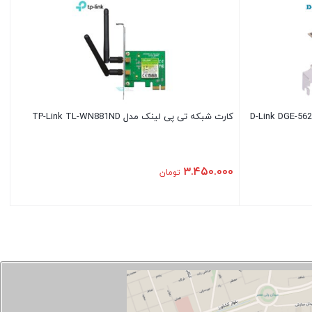
کارت شبکه تی پی لینک مدل TP-Link TL-WN881ND
۳.۴۵۰.۰۰۰
تومان