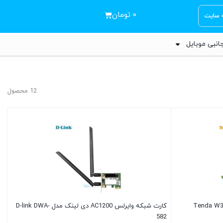
۰
تومان
ه سایت
انبی موبایل
12 محصول
کارت شبکه وایرلس AC1200 دی لینک مدل D-link DWA-
582