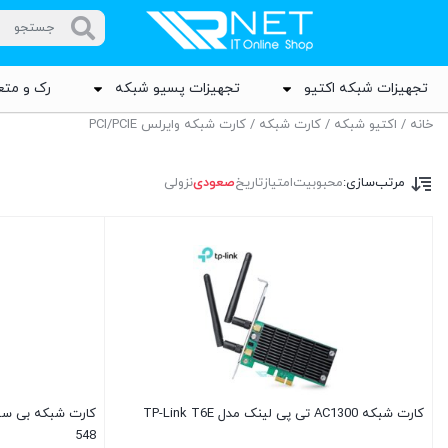
تجهیزات شبکه اکتیو
تجهیزات پسیو شبکه
رک و متع
خانه
/
اکتیو شبکه
/
کارت شبکه
/ کارت شبکه وایرلس PCI/PCIE
مرتب‌سازی:
محبوبیت
امتیاز
تاریخ
صعودی
نزولی
کارت شبکه AC1300 تی پی لینک مدل TP-Link T6E
548