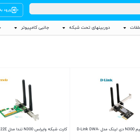
ورود ب
لقات
دوربینهای تحت شبکه
جانبی کامپیوتر
ج
کارت شبکه بی سیم N300 دی لینک مدل D-Link DWA-
کارت شبکه وایرلس N300 تندا مدل Tenda W322E