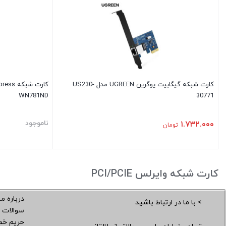
کارت شبکه گیگابیت یوگرین UGREEN مدل US230-
WN781ND
30771
ناموجود
۱.۷۳۲.۰۰۰
تومان
کارت شبکه وایرلس PCI/PCIE
درباره ما
> با ما در ارتباط باشید
سوالات 
حریم خ