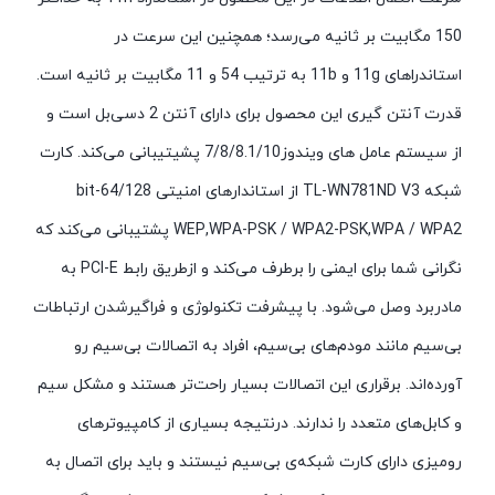
150 مگابیت‌ بر ثانیه می‌رسد؛ همچنین این سرعت در
استاندراهای 11g و 11b به ترتیب 54 و 11 مگابیت بر ثانیه است.
قدرت آنتن گیری این محصول برای دارای آنتن 2 دسی‌بل است و
از سیستم عامل های ویندوز7/8/8.1/10 پشیتیبانی می‌کند. کارت
شبکه TL-WN781ND V3 از استاندارهای امنیتی 64/128-bit
WEP,WPA-PSK / WPA2-PSK,WPA / WPA2 پشتیبانی می‌کند که
نگرانی شما برای ایمنی را برطرف می‌کند و ازطریق رابط PCI-E به
مادربرد وصل می‌شود. با پیشرفت تکنولوژی و فراگیرشدن ارتباطات
بی‌سیم مانند مودم‌های بی‌‌سیم، افراد به اتصالات بی‌سیم رو
آورده‌اند. برقراری این اتصالات بسیار راحت‌تر هستند و مشکل سیم
و کابل‌های متعدد را ندارند. درنتیجه بسیاری از کامپیوترهای
رومیزی دارای کارت شبکه‌ی بی‌سیم نیستند و باید برای اتصال به