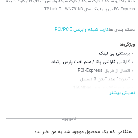
خانه
/
اکتیو شبکه
/
کارت شبکه
/
کارت شبکه وایرلس PCI/PCIE
/ کارت شبکه
PCI Express تی پی لینک مدل TP-Link TL-WN781ND
دسته بندی ها
کارت شبکه وایرلس PCI/PCIE
ویژگی‌ها
برند::
تی پی لینک
گارانتی::
گارانتی پانا / متم اف / پارس ارتباط
اتصال از طریق::
PCI-Express
آنتن::
1 عدد آنتن 3 دسیبل
سرعت WiFi وای فای::
150Mbps
نمایش بیشتر
فرکانس::
رنگ::
سبز
ناموجود
هنگامی که یک محصول موجود شد به من خبر بده