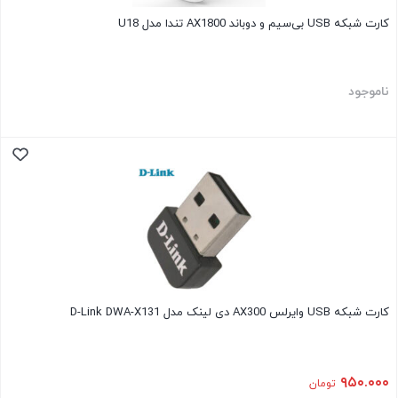
کارت شبکه USB بی‌سیم و دوباند AX1800 تندا مدل U18
ناموجود
کارت شبکه USB وایرلس AX300 دی لینک مدل D-Link DWA-X131
۹۵۰.۰۰۰
تومان