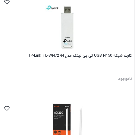
کارت شبکه USB N150 تی پی لینک مدل TP-Link TL-WN727N
ناموجود