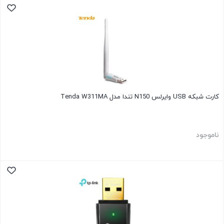
کارت شبکه USB وایرلس N150 تندا مدل Tenda W311MA
ناموجود