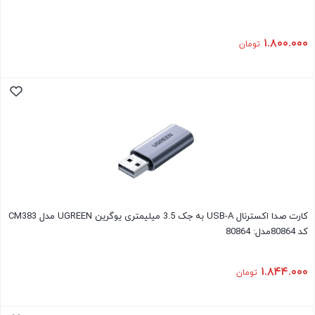
۱.۸۰۰.۰۰۰
تومان
کارت صدا اکسترنال USB-A به جک 3.5 میلیمتری یوگرین UGREEN مدل CM383
کد 80864مدل: 80864
۱.۸۴۴.۰۰۰
تومان