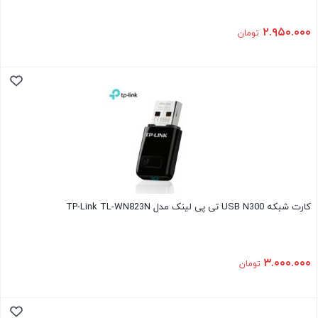
۲.۹۵۰.۰۰۰
تومان
کارت شبکه USB N300 تی پی لینک مدل TP-Link TL-WN823N
۳.۰۰۰.۰۰۰
تومان