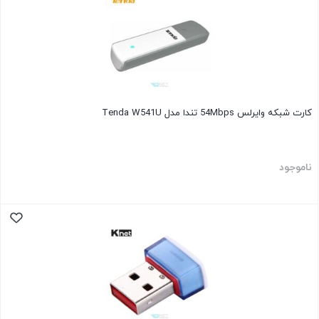
کارت شبکه وایرلس 54Mbps تندا مدل Tenda W541U
ناموجود