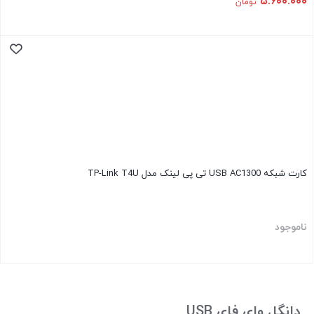
۵.۶۰۰.۰۰۰
تومان
کارت شبکه USB AC1300 تی پی لینک مدل TP-Link T4U
ناموجود
دانگل وای فای USB