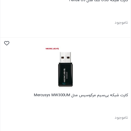
کارت شبکه USB تندا مدل Tenda U3
ناموجود
کارت شبکه بی‌سیم مرکوسیس مدل Mercusys MW300UM
ناموجود