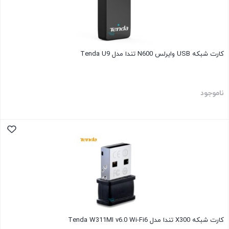
کارت شبکه USB وایرلس N600 تندا مدل Tenda U9
ناموجود
کارت شبکه X300 تندا مدل Tenda W311MI v6.0 Wi-Fi6