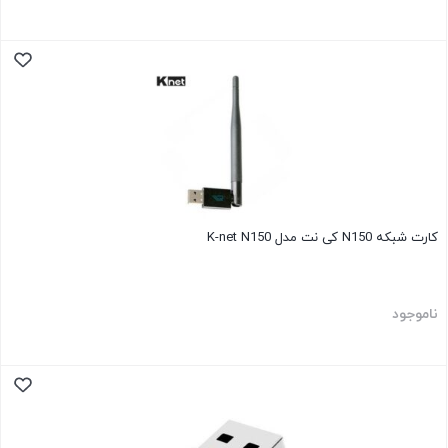
کارت شبکه N150 کی نت مدل K-net N150
ناموجود