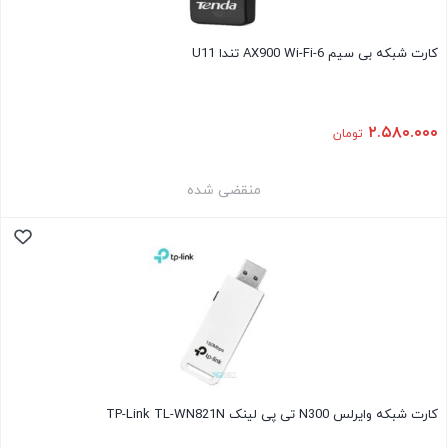
کارت شبکه بی سیم AX900 Wi-Fi-6 تندا U11
۲.۵۸۰.۰۰۰
تومان
منقضی شده
کارت شبکه وایرلس N300 تی پی لینک TP-Link TL-WN821N