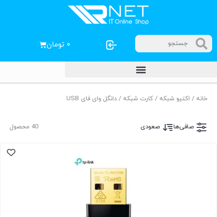
۰
تومان
خانه
/
اکتیو شبکه
/
کارت شبکه
/ دانگل وای فای USB
صافی‌ها
صعودی
40 محصول