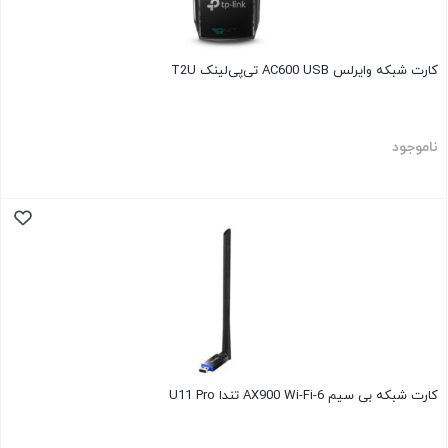
کارت شبکه وایرلس AC600 USB تی‌پی‌لینک T2U
ناموجود
کارت شبکه بی سیم AX900 Wi-Fi-6 تندا U11 Pro