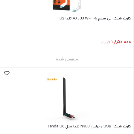
کارت شبکه بی سیم AX300 Wi-Fi-6 تندا U2
۱.۸۵۰.۰۰۰
تومان
منقضی شده
کارت شبکه USB وایرلس N300 تندا مدل Tenda U6