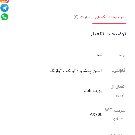
توضیحات تکمیلی
نظرات (0)
توضیحات تکمیلی
برند:
تندا
گارانتی:
آسان پیشرو / آونگ / آواژنگ
اتصال از
پورت USB
طریق:
سرعت WiFi
AX300
وای فای:
سری وای