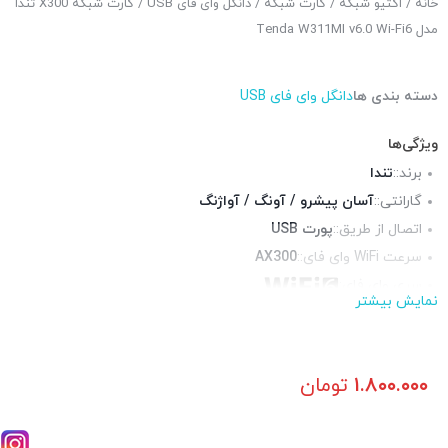
خانه
/
اکتیو شبکه
/
کارت شبکه
/
دانگل وای فای USB
/ کارت شبکه X300 تندا
مدل Tenda W311MI v6.0 Wi-Fi6
دسته بندی ها
دانگل وای فای USB
ویژگی‌ها
برند::
تندا
گارانتی::
آسان پیشرو / آونگ / آواژنگ
اتصال از طریق::
پورت USB
سرعت WiFi وای فای::
AX300
سری وای فای:
نمایش بیشتر
فرکانس::
آنتن::
داخلی
چراغ LED وضعیت::
دارد
۱.۸۰۰.۰۰۰
تومان