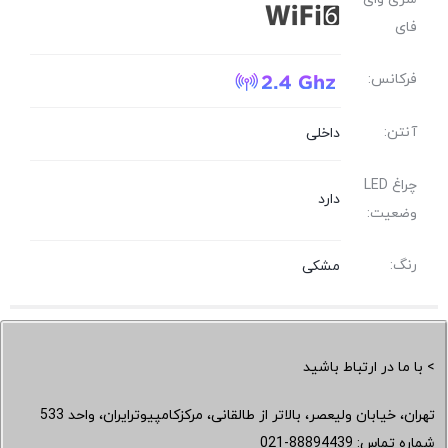
فای
فرکانس:
آنتن:
داخلی
چراغ LED
دارد
وضعیت:
رنگ:
مشکی
> با ما در ارتباط باشید
تهران، خیابان ولیعصر، بالاتر از طالقانی، مرکزکامپیوترایران، واحد 533
شماره تماس:
021-88894439