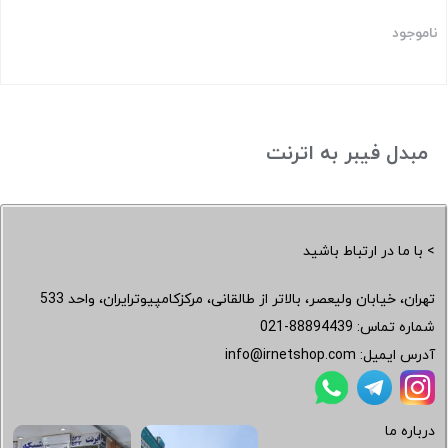
ناموجود
مبدل فیبر به اترنت
> با ما در ارتباط باشید
تهران، خیابان ولیعصر، بالاتر از طالقانی، مرکزکامپیوترایران، واحد 533
شماره تماس:
021-88894439
آدرس ایمیل:
info@irnetshop.com
درباره ما