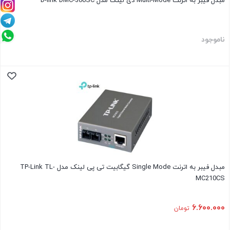
مبدل فیبر به اترنت Multi-Mode دی لینک مدل D-link DMC-300SC
ناموجود
مبدل فیبر به اترنت Single Mode گیگابیت تی پی لینک مدل TP-Link TL-
MC210CS
۶.۶۰۰.۰۰۰
تومان