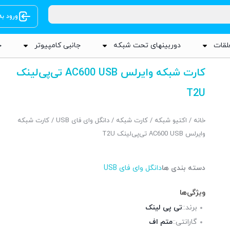
ورود ب
لقات
دوربینهای تحت شبکه
جانبی کامپیوتر
ج
کارت شبکه وایرلس AC600 USB تی‌پی‌لینک
T2U
خانه
/
اکتیو شبکه
/
کارت شبکه
/
دانگل وای فای USB
/ کارت شبکه
وایرلس AC600 USB تی‌پی‌لینک T2U
دسته بندی ها
دانگل وای فای USB
ویژگی‌ها
برند::
تی پی لینک
گارانتی::
متم اف