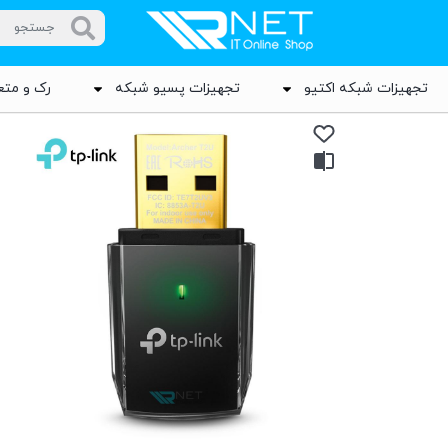
تجهیزات شبکه اکتیو
تجهیزات پسیو شبکه
رک و متع