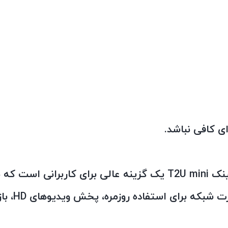
ی کافی نباشد.
کارت شبکه وایرلس AC600 USB تی‌پی‌لینک T2U mini یک گزینه عالی 
سریع و با 