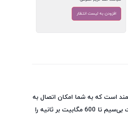
پی‌لینک T2U mini یک آداپتور USB کوچک و قدرتمند است که به شما امکان اتصال به
شبکه‌های بی‌سیم را می‌دهد. این کارت شبکه از استاندارد AC پشتیبانی می‌کند و سرعت بی‌سیم تا 600 مگابیت بر ثانیه را