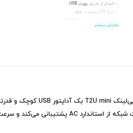
اتصال از طریق::
پورت USB
چراغ LED وضعیت::
دارد
سرعت WiFi وای فای::
AC600
نمایش بیشتر
فرکانس::
دوبانده (2.4 و 5 گیگاهرتز)
کارت شبکه وایرلس AC600 USB تی‌