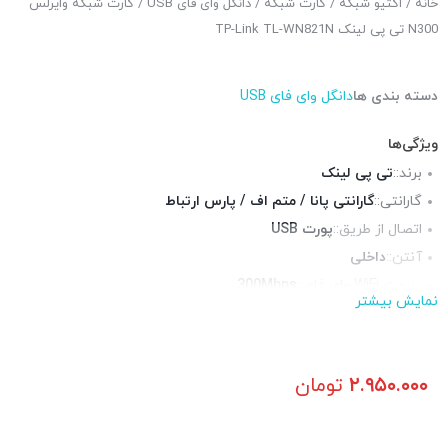
خانه
/
اکتیو شبکه
/
کارت شبکه
/
دانگل وای فای USB
/ کارت شبکه وایرلس
N300 تی پی لینک TP-Link TL-WN821N
دسته بندی ها
دانگل وای فای USB
ویژگی‌ها
برند::
تی پی لینک
گارانتی::
گارانتی پانا / متم اف / پارس ارتباط
اتصال از طریق::
پورت USB
آنتن::
داخلی
سرعت WiFi وای فای::
300Mbps
نمایش بیشتر
فرکانس::
چراغ LED وضعیت::
دارد
رنگ::
سفید
۲.۹۵۰.۰۰۰
تومان