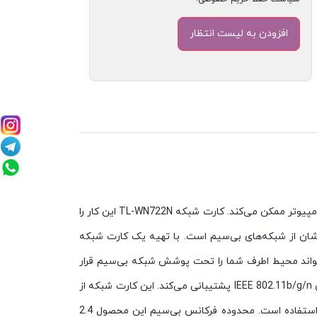
کارت شبکه «TL-WN722N» محصولی از شرکت «تی‌‌پی‌-لینک» است. این کارت شبکه امکان برقراری اتصال به شبکه بی‌سیم را توسط کامپیوتر ممکن می‌کند. کارت شبکه TL-WN722N این کار را
کامپیوترشان از شبکه‌های بی‌سیم است. با تهیه یک کارت شبکه
از یک آنتن قابل جداشدن با قدرت 4 دسی‌بل بهره می‌برد که می‌تواند محیط اطرف شما را تحت پوشش شبکه بی‌سیم قرار
دهد. استانداردهای IEEE یکی از اصلی‌ترین استانداردهای شبکه ‌های بی‌سیم هستند. کارت‌ شبکه بی‌سیم TL-WN722N از استانداردهای IEEE 802.11b/g/n پشتیبانی می‌کند. این کارت شبکه از
تمامی سیستم‌عامل‌های رایج به خصوص نسخه‌های مختلف ویندوز سازگار است. این کارت شبکه شرکت تی‌پی‌لینک به راحتی قابل استفاده است. محدوده فرکانس بی‌سیم این محصول 2.4