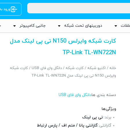
ورود ب
لقات
دوربینهای تحت شبکه
جانبی کامپیوتر
ج
کارت شبکه وایرلس N150 تی پی لینک مدل
TP-Link TL-WN722N
خانه
/
اکتیو شبکه
/
کارت شبکه
/
دانگل وای فای USB
/ کارت شبکه
وایرلس N150 تی پی لینک مدل TP-Link TL-WN722N
دسته بندی ها
دانگل وای فای USB
ویژگی‌ها
برند::
تی پی لینک
گارانتی::
گارانتی پانا / متم اف / پارس ارتباط