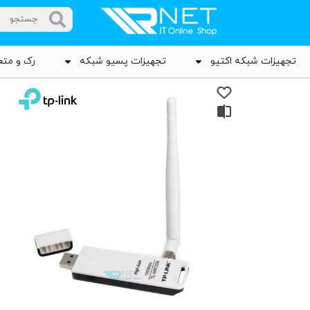
تجهیزات شبکه اکتیو
تجهیزات پسیو شبکه
رک و متع