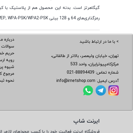
گیگاهرتز است. بدنه این محصول هم از پلاستیک با کیف
رمزگذاری‌های 64 و 128 بیتی WEP, WPA-PSK/WPA2-PSK پشتیبانی می‌کند.
درباره ما
> با ما در ارتباط باشید
سوالات 
حریم خ
تهران، خیابان ولیعصر، بالاتر از طالقانی،
رویه ار
مرکزکامپیوترایران، واحد 533
شیوه پر
شماره تماس:
021-88894439
مرجوع کر
نحوه ثب
آدرس ایمیل:
info@irnetshop.com
ایرنت شاپ
فروشگاه ایرنت فعالیت خود را با کسب مجوزهای لازم، از 