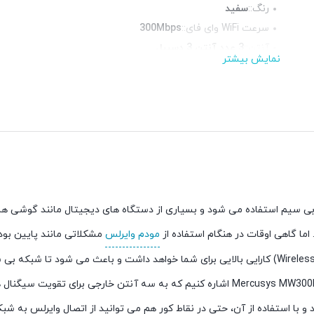
رنگ::
سفید
سرعت WiFi وای فای::
300Mbps
آنتن::
3 عدد آنتن 3 دسیبل
نمایش بیشتر
استانداردها::
IEEE 802.11n, 802.11g, 802.11b
فرکانس::
چراغ LED وضعیت::
دارد
ی بی سیم استفاده می شود و بسیاری از دستگاه های دیجیتال مانند گوشی ها
اما گاهی اوقات در هنگام استفاده از
مودم وایرلس
مشکلاتی مانند پایین بو
شرایطی دستگاه رنج اکستندر وایرلس (Wireless Range Extender) کارایی بالایی برای شما خواهد داشت 
محصولات باید به گسترش دهنده بی سیم مرکوسیس Mercusys MW300RE اشاره کنیم که به سه
 و با استفاده از آن، حتی در نقاط کور هم می توانید از اتصال وایرلس به 