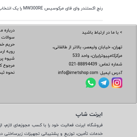
رنج اکستندر وای فای مرکوسیس MW300RE را یک انتخاب ایده آل برای استفاده در منازل، ادارات و شرکت ها دانست.
درباره ما
> با ما در ارتباط باشید
سوالات 
حریم خ
تهران، خیابان ولیعصر، بالاتر از طالقانی،
رویه ار
مرکزکامپیوترایران، واحد 533
شیوه پر
شماره تماس:
021-88894439
مرجوع کر
نحوه ثب
آدرس ایمیل:
info@irnetshop.com
ایرنت شاپ
فروشگاه ایرنت فعالیت خود را با کسب مجوزهای لازم، از 
خدمات تأمین، توزیع و پشتیبانی تجهیزات زیرساختی در