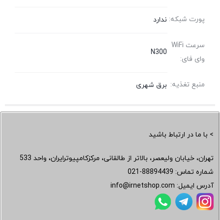
پورت شبکه:
ندارد
سرعت WiFi
N300
وای فای:
منبع تغذیه:
برق شهری
> با ما در ارتباط باشید
تهران، خیابان ولیعصر، بالاتر از طالقانی، مرکزکامپیوترایران، واحد 533
شماره تماس:
021-88894439
آدرس ایمیل:
info@irnetshop.com