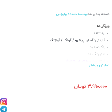
دسته بندی ها
توسعه دهنده وایرلس
ویژگی‌ها
برند::
تندا
گارانتی::
آسان پیشرو / آونگ / آواژنگ
رنگ::
سفید
آنتن::
2 عدد
فرکانس::
نمایش بیشتر
ارسال سریع:
زیر 3 ساعت فقط شهر تهران و حومه نزدیک ( پس کرایه )
پورت شبکه::
ندارد
سرعت WiFi وای فای::
N300
۳.۹۹۰.۰۰۰
تومان