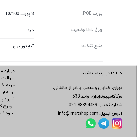
پورت POE:
8 پورت 10/100
چراغ LED وضعیت:
دارد
منبع تغذیه:
آداپتور برق
درباره ما
> با ما در ارتباط باشید
سوالات 
حریم خ
تهران، خیابان ولیعصر، بالاتر از طالقانی،
رویه ار
مرکزکامپیوترایران، واحد 533
شیوه پر
شماره تماس:
021-88894439
مرجوع کر
نحوه ثب
آدرس ایمیل:
info@irnetshop.com