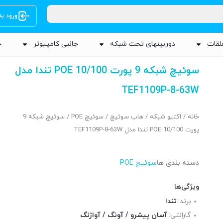
ورود ب
لقات
دوربینهای تحت شبکه
جانبی کامپیوتر
ج
سوئیچ شبکه 9 پورت 10/100 POE تندا مدل
TEF1109P-8-63W
خانه
/
اکتیو شبکه
/
هاب سوئیچ
/
سوئیچ POE
/ سوئیچ شبکه 9
پورت 10/100 POE تندا مدل TEF1109P-8-63W
دسته بندی ها
سوئیچ POE
ویژگی‌ها
برند::
تندا
گارانتی::
آسان پیشرو / آونگ / آواژنگ