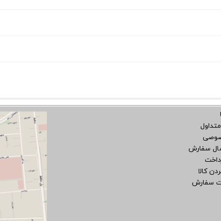
متداول
صوصی
سال سفارش
داخت
دن کالا
ت سفارش