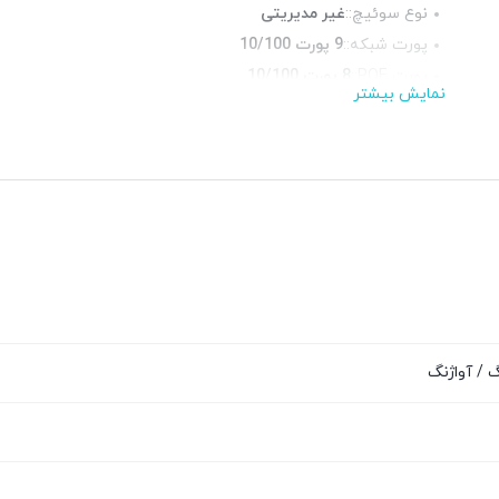
نوع سوئیچ::
غیر مدیریتی
پورت شبکه::
9 پورت 10/100
پورت POE::
8 پورت 10/100
نمایش بیشتر
چراغ LED وضعیت::
دارد
منبع تغذیه::
آداپتور برق
 / آواژنگ