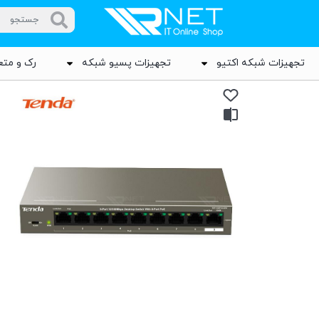
تجهیزات شبکه اکتیو
تجهیزات پسیو شبکه
رک و متع