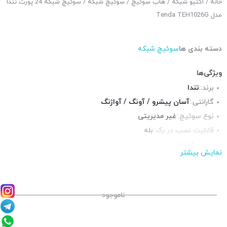
خانه
/
اکتیو شبکه
/
هاب سوئیچ
/
سوئیچ شبکه
/ سوئیچ شبکه 24 پورت تندا
مدل Tenda TEH1026G
دسته بندی ها
سوئیچ شبکه
ویژگی‌ها
برند::
تندا
گارانتی::
آسان پیشرو / آونگ / آواژنگ
نوع سوئیچ::
غیر مدیریتی
قابلیت نصب در رک::
بله
سایز::
رکمونت
نمایش بیشتر
پورت شبکه::
2 پورت گیگابیت, 24 پورت 10/100
پورت POE::
ندارد
چراغ LED وضعیت::
دارد
ناموجود