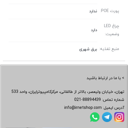
پورت POE:
ندارد
چراغ LED
دارد
وضعیت:
منبع تغذیه:
برق شهری
> با ما در ارتباط باشید
تهران، خیابان ولیعصر، بالاتر از طالقانی، مرکزکامپیوترایران، واحد 533
شماره تماس:
021-88894439
آدرس ایمیل:
info@irnetshop.com