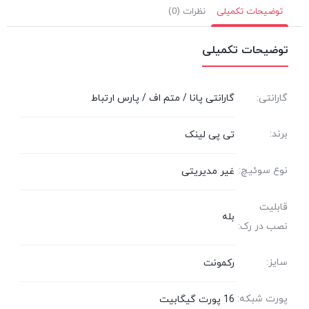
توضیحات تکمیلی
نظرات (0)
توضیحات تکمیلی
گارانتی:
گارانتی پانا / متم اف / پارس ارتباط
برند:
تی پی لینک
نوع سوئیچ:
غیر مدیریتی
قابلیت
بله
نصب در رک:
سایز:
رکمونت
پورت شبکه:
16 پورت گیگابیت