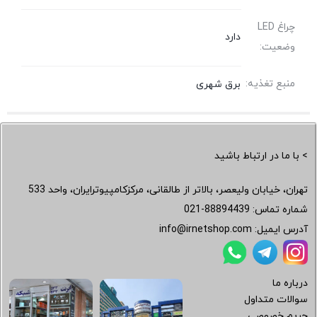
چراغ LED
دارد
وضعیت:
منبع تغذیه:
برق شهری
> با ما در ارتباط باشید
تهران، خیابان ولیعصر، بالاتر از طالقانی، مرکزکامپیوترایران، واحد 533
شماره تماس:
021-88894439
آدرس ایمیل:
info@irnetshop.com
درباره ما
سوالات متداول
حریم خصوصی