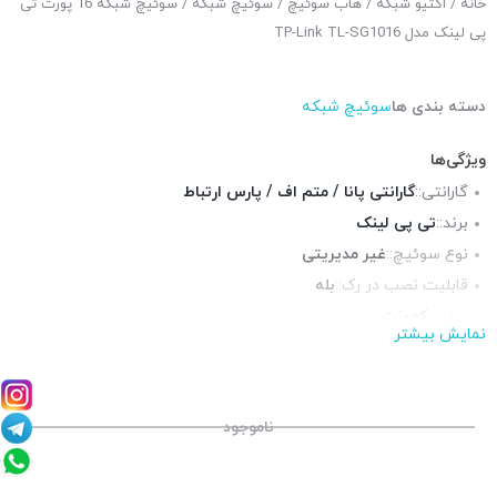
خانه
/
اکتیو شبکه
/
هاب سوئیچ
/
سوئیچ شبکه
/ سوئیچ شبکه 16 پورت تی
پی لینک مدل TP-Link TL-SG1016
دسته بندی ها
سوئیچ شبکه
ویژگی‌ها
گارانتی::
گارانتی پانا / متم اف / پارس ارتباط
برند::
تی پی لینک
نوع سوئیچ::
غیر مدیریتی
قابلیت نصب در رک::
بله
سایز::
رکمونت
نمایش بیشتر
پورت شبکه::
16 پورت گیگابیت
چراغ LED وضعیت::
دارد
منبع تغذیه::
برق شهری
ناموجود