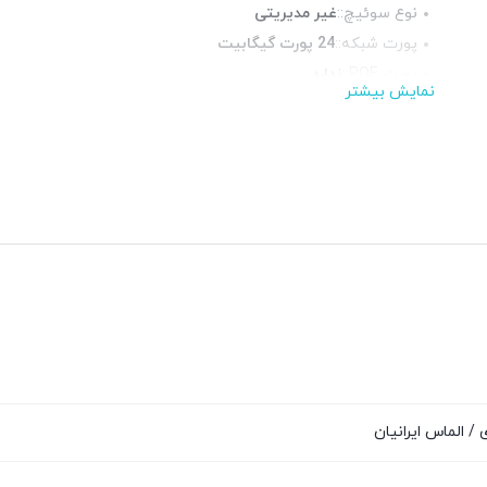
نوع سوئیچ::
غیر مدیریتی
پورت شبکه::
24 پورت گیگابیت
پورت POE::
ندارد
نمایش بیشتر
پورت Up-Link::
ندارد
چراغ LED وضعیت::
ندارد
پورت فیبر نوری::
ندارد
 / الماس ایرانیان