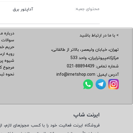
محتوای جعبه:
آداپتور برق
درباره ما
> با ما در ارتباط باشید
سوالات 
حریم خ
تهران، خیابان ولیعصر، بالاتر از طالقانی،
رویه ار
مرکزکامپیوترایران، واحد 533
شیوه پر
شماره تماس:
021-88894439
مرجوع کر
نحوه ثب
آدرس ایمیل:
info@irnetshop.com
ایرنت شاپ
فروشگاه ایرنت فعالیت خود را با کسب مجوزهای لازم، از 