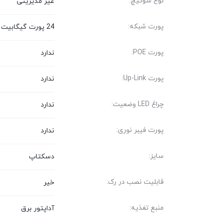
نوع سوئیچ:
غیر مدیریتی
پورت شبکه:
24 پورت گیگابیت
پورت POE:
ندارد
پورت Up-Link:
ندارد
چراغ LED وضعیت:
ندارد
پورت فیبر نوری:
ندارد
سایز:
دسکتاپ
قابلیت نصب در رک:
خیر
منبع تغذیه:
آداپتور برق