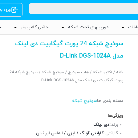
ورود ب
لقات
دوربینهای تحت شبکه
جانبی کامپیوتر
ج
سوئیچ شبکه 24 پورت گیگابیت دی لینک
مدل D-Link DGS-1024A
خانه
/
اکتیو شبکه
/
هاب سوئیچ
/
سوئیچ شبکه
/ سوئیچ شبکه 24
پورت گیگابیت دی لینک مدل D-Link DGS-1024A
دسته بندی ها
سوئیچ شبکه
ویژگی‌ها
برند::
دی لینک
گارانتی::
گارانتی آونگ / ایزی / الماس ایرانیان