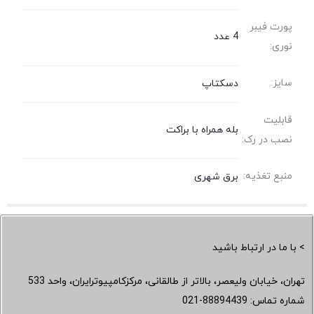
پورت فیبر
4 عدد
نوری:
سایز:
دسکتاپ
قابلیت
بله همراه با براکت
نصب در رک:
منبع تغذیه:
برق شهری
> با ما در ارتباط باشید
تهران، خیابان ولیعصر، بالاتر از طالقانی، مرکزکامپیوترایران، واحد 533
شماره تماس:
021-88894439