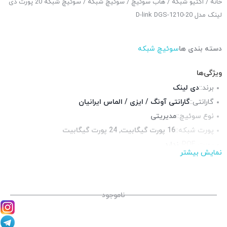
خانه
/
اکتیو شبکه
/
هاب سوئیچ
/
سوئیچ شبکه
/ سوئیچ شبکه 20 پورت دی
لینک مدل D-link DGS-1210-20
دسته بندی ها
سوئیچ شبکه
ویژگی‌ها
برند::
دی لینک
گارانتی::
گارانتی آونگ / ایزی / الماس ایرانیان
نوع سوئیچ::
مدیریتی
پورت شبکه::
16 پورت گیگابیت, 24 پورت گیگابیت
پورت POE::
ندارد
نمایش بیشتر
چراغ LED وضعیت::
دارد
پورت فیبر نوری::
4 عدد
سایز::
دسکتاپ
ناموجود