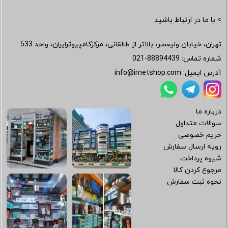
> با ما در ارتباط باشید
تهران، خیابان ولیعصر، بالاتر از طالقانی، مرکزکامپیوترایران، واحد 533
شماره تماس:
021-88894439
آدرس ایمیل:
info@irnetshop.com
درباره ما
سوالات متداول
حریم خصوصی
رویه ارسال سفارش
شیوه پرداخت
مرجوع کردن کالا
نحوه ثبت سفارش