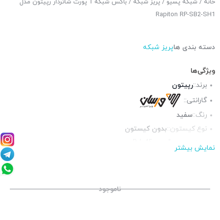
خانه
/
شبکه پسیو
/
پریز شبکه
/ باکس شبکه 1 پورت شاتردار رپیتون مدل
Rapiton RP-SB2-SH1
دسته بندی ها
پریز شبکه
ویژگی‌ها
برند::
رپیتون
گارانتی::
رنگ::
سفید
نوع کیستون::
بدون کیستون
تعداد پورت::
1 عدد RJ-45
نمایش بیشتر
ناموجود