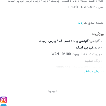
خانه
/
اکتیو شبکه
/
روتر و اکسس پوینت
/
روتر
/ روتر وایرلس تی پی لینک
مدل TP-Link TL-WA801ND
دسته بندی ها
روتر
ویژگی‌ها
گارانتی::
گارانتی پانا / متم اف / پارس ارتباط
برند::
تی پی لینک
پورت شبکه::
1 پورت WAN 10/100
رنگ::
سفید
سرعت WiFi وای فای::
300Mbps
نمایش بیشتر
آنتن::
2 عدد آنتن 5 دسیبل
استانداردها::
IEEE 802.11n, 802.11g, 802.11b
فرکانس::
ناموجود