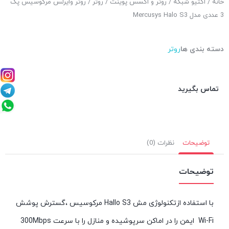
خانه
/
اکتیو شبکه
/
روتر و اکسس پوینت
/
روتر
/ روتر وایرلس مرکوسیس پک
3 عددی مدل Mercusys Halo S3
دسته بندی ها
روتر
تماس بگیرید
توضیحات
نظرات (0)
توضیحات
با استفاده ازتکنولوژی مش Hallo S3 مرکوسیس ،گسترش پوشش
Wi-Fi ایمن را در اماکن سرپوشیده و منازل را با سرعت 300Mbps