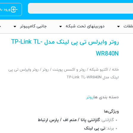
ورود ب
لقات
دوربینهای تحت شبکه
جانبی کامپیوتر
ج
روتر وایرلس تی پی لینک مدل TP-Link TL-
WR840N
خانه
/
اکتیو شبکه
/
روتر و اکسس پوینت
/
روتر
/ روتر وایرلس تی پی
لینک مدل TP-Link TL-WR840N
دسته بندی ها
روتر
ویژگی‌ها
گارانتی::
گارانتی پانا / متم اف / پارس ارتباط
برند::
تی پی لینک