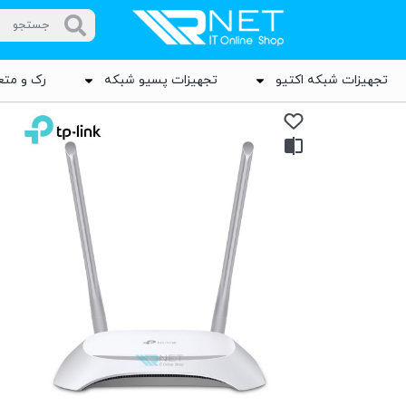
تجهیزات شبکه اکتیو
تجهیزات پسیو شبکه
رک و متع