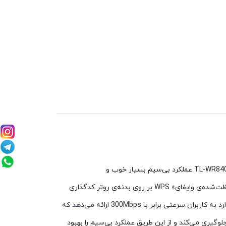
روتر بی‌سیم TL-WR840N دستگاهی مرکب از اتصال باسیم و بی‌سیم است که برای ادارات کوچک و مصارف خانگی طراحی شده است. TL-WR840N عملکرد بی‌سیم بسیار خوب و
تحسین‌برانگیزی دارد و برای استریم کردن ویدیو، تماس‌های VoIP و بازی‌های آنلاین بسیار مناسب است. همچنین دکمه‌ی «نصب محافظت‌شده‌ی وایفای» WPS بر روی بدنه‌ی روتر کدگذاری
WPA2 روتر را تضمین می‌کند و آن را از استفاده‌های دیگران حفاظت می‌کند. این روتر که با استانداردهای IEEE 802.11b/g/n سازگاری دارد به کاربران سرعتی برابر با 300Mbps ارائه می‌دهد که
ل با دستگاه‌های دیگر جلوگیری می‌کند و از این طریق عملکرد بی‌سیم را بهبود