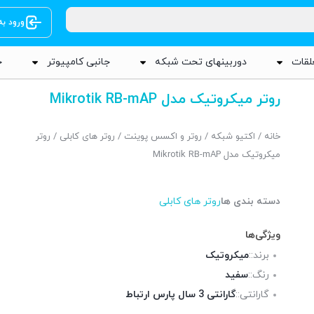
ورود ب
لقات
دوربینهای تحت شبکه
جانبی کامپیوتر
ج
روتر میکروتیک مدل Mikrotik RB-mAP
خانه
/
اکتیو شبکه
/
روتر و اکسس پوینت
/
روتر های کابلی
/ روتر
میکروتیک مدل Mikrotik RB-mAP
دسته بندی ها
روتر های کابلی
ویژگی‌ها
برند::
میکروتیک
رنگ::
سفید
گارانتی::
گارانتی 3 سال پارس ارتباط