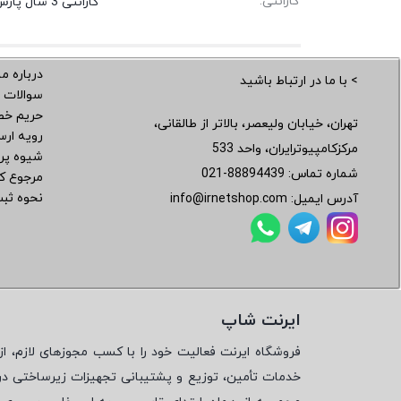
گارانتی:
گارانتی 3 سال پارس ارتباط
درباره ما
> با ما در ارتباط باشید
سوالات 
حریم خ
تهران، خیابان ولیعصر، بالاتر از طالقانی،
رویه ار
مرکزکامپیوترایران، واحد 533
شیوه پر
شماره تماس:
021-88894439
مرجوع کر
نحوه ثب
آدرس ایمیل:
info@irnetshop.com
ایرنت شاپ
فروشگاه ایرنت فعالیت خود را با کسب مجوزهای لازم، از 
خدمات تأمین، توزیع و پشتیبانی تجهیزات زیرساختی در