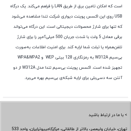
است که امکان تامین برق از طریق LAN را فراهم می‌کند. یک درگاه
USB روی این اکسس پوینت دیواری شرکت تندا مشاهده می‌شود
که تنها برای شارژ محصولات دیجیتالی است. این درگاه می‌تواند
برقی معادل 5 ولت با شدت جریان 500 میلی‌آمپر را برای شارژ
تلفن‌همراه یا تبلت شما ارایه کند. برای امنیت اطلاعات به‌صورت
بی‌سیم W312A به رمزنگاری 128 بیتی WEP و WPA&WPA2
تجهیز شده است. اکسس پوینت بی‌سیم تندا مدل W312A از دو
آنتن سه دسی‌بلی برای ارایه شبکه‌ی بی‌سیم بهره می‌برد.
> با ما در ارتباط باشید
تهران، خیابان ولیعصر، بالاتر از طالقانی، مرکزکامپیوترایران، واحد 533