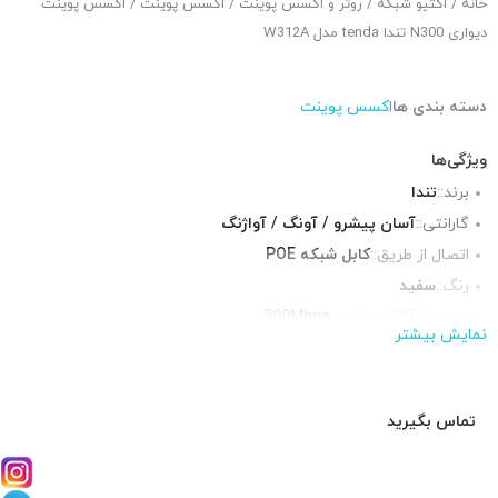
خانه
/
اکتیو شبکه
/
روتر و اکسس پوینت
/
اکسس پوینت
/ اکسس پوینت
دیواری N300 تندا tenda مدل W312A
دسته بندی ها
اکسس پوینت
ویژگی‌ها
برند::
تندا
گارانتی::
آسان پیشرو / آونگ / آواژنگ
اتصال از طریق::
کابل شبکه POE
رنگ::
سفید
سرعت WiFi وای فای::
300Mbps
نمایش بیشتر
آنتن::
داخلی
استانداردها::
IEEE 802.11n, 802.11g, 802.11b
فرکانس::
تماس بگیرید