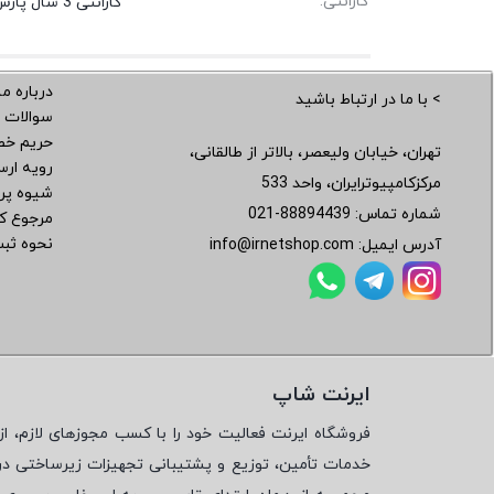
گارانتی:
گارانتی 3 سال پارس ارتباط
درباره ما
> با ما در ارتباط باشید
سوالات 
حریم خ
تهران، خیابان ولیعصر، بالاتر از طالقانی،
رویه ار
مرکزکامپیوترایران، واحد 533
شیوه پر
شماره تماس:
021-88894439
مرجوع کر
نحوه ثب
آدرس ایمیل:
info@irnetshop.com
ایرنت شاپ
فروشگاه ایرنت فعالیت خود را با کسب مجوزهای لازم، از 
خدمات تأمین، توزیع و پشتیبانی تجهیزات زیرساختی در