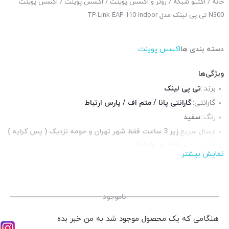
خانه
/
اکتیو شبکه
/
روتر و اکسس پوینت
/
اکسس پوینت
/ اکسس پوینت
N300 تی پی لینک مدل TP-Link EAP-110 indoor
دسته بندی ها
اکسس پوینت
ویژگی‌ها
برند::
تی پی لینک
گارانتی::
گارانتی پانا / متم اف / پارس ارتباط
رنگ::
سفید
ارسال سریع:
زیر 3 ساعت فقط شهر تهران و حومه نزدیک ( پس کرایه )
فرکانس::
نمایش بیشتر
پورت شبکه::
1x LAN 10/100
محیط قابل استفاده::
فضای داخلی
ناموجود
هنگامی که یک محصول موجود شد به من خبر بده