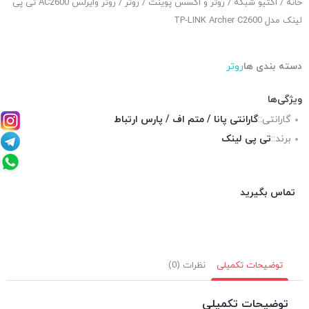
خانه
/
اکتیو شبکه
/
روتر و اکسس پوینت
/
روتر
/ روتر وایرلس AC2600 تی پی
لینک مدل TP-LINK Archer C2600
دسته بندی ها
روتر
ویژگی‌ها
گارانتی::
گارانتی پانا / متم اف / پارس ارتباط
برند::
تی پی لینک
تماس بگیرید
توضیحات تکمیلی
نظرات (0)
توضیحات تکمیلی