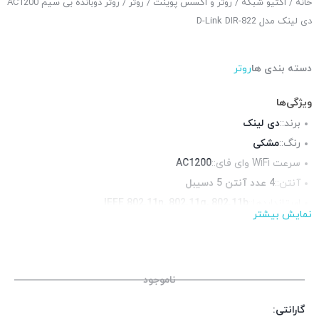
خانه
/
اکتیو شبکه
/
روتر و اکسس پوینت
/
روتر
/ روتر دوبانده بی سیم AC1200
دی لینک مدل D-Link DIR-822
دسته بندی ها
روتر
ویژگی‌ها
برند::
دی لینک
رنگ::
مشکی
سرعت WiFi وای فای::
AC1200
آنتن::
4 عدد آنتن 5 دسیبل
استانداردها::
IEEE 802.11n, 802.11g, 802.11b
نمایش بیشتر
فرکانس::
دوبانده (2.4 و 5 گیگاهرتز)
پورت شبکه::
1 پورت WAN 10/100, 4 پورت 10/100
پورت USB ::
ندارد
ناموجود
گارانتی: