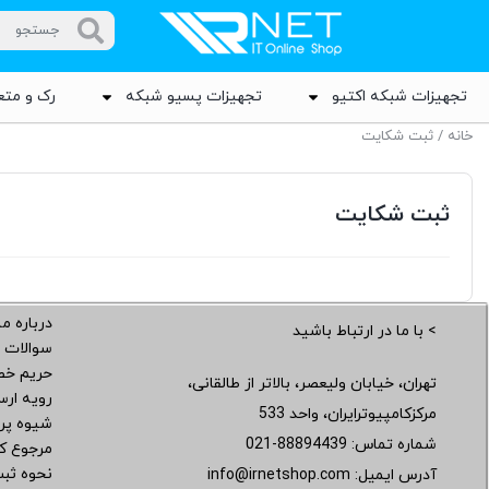
تجهیزات شبکه اکتیو
تجهیزات پسیو شبکه
رک و متع
خانه
/ ثبت شکایت
ثبت شکایت
درباره ما
> با ما در ارتباط باشید
سوالات 
حریم خ
تهران، خیابان ولیعصر، بالاتر از طالقانی،
رویه ار
مرکزکامپیوترایران، واحد 533
شیوه پر
شماره تماس:
021-88894439
مرجوع کر
نحوه ثب
آدرس ایمیل:
info@irnetshop.com