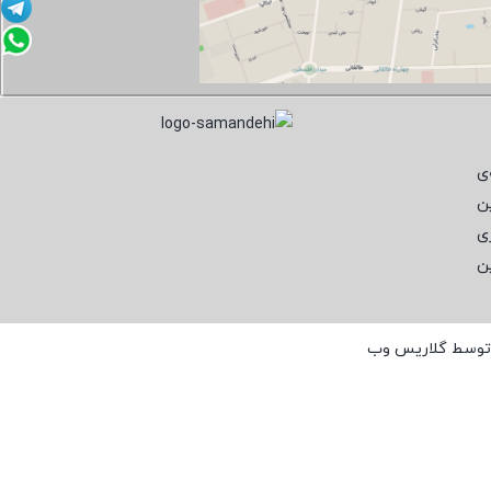
ی
ن
ی
ن
 توسط
گلاریس وب