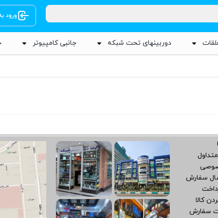
ورود ب
لقات
دوربینهای تحت شبکه
جانبی کامپیوتر
ج
متداول
صوصی
سال سفارش
داخت
دن کالا
ت سفارش