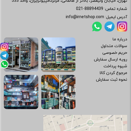
تهران، خیابان ولیعصر، بالاتر از طالقانی، مرکزکامپیوترایران، واحد 533
شماره تماس:
021-88894439
آدرس ایمیل:
info@irnetshop.com
درباره ما
سوالات متداول
حریم خصوصی
رویه ارسال سفارش
شیوه پرداخت
مرجوع کردن کالا
نحوه ثبت سفارش